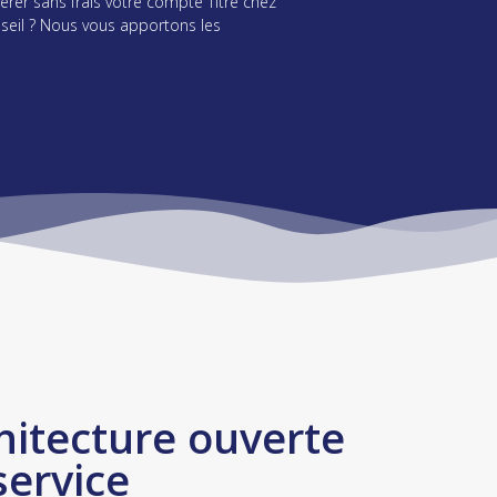
érer sans frais votre compte Titre chez
seil ? Nous vous apportons les
hitecture ouverte
service